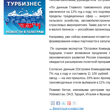
Любовь Васильева, руководитель "Острово
«По данным Главного таможенного упр
увеличился на 12% год к году, что подтв
пределы традиционных сфер — энергети
сельского хозяйства, автомобилестроен
отраслевых мероприятиях. Также растет ч
и малого бизнеса — российские организац
Например, уже сейчас компании готовятся
формирования новых партнерств и запуска
По оценкам экспертов "Островок Команд
будущем, станет возможное продление б
экономического развития России планируе
ожидается расширение полетной програм
Согласно данным 2Островок Командировки
7% год к году и составила 11 100 рублей
звезд — на них пришлось 33% всех бронир
трехзвездочные отели выбирали в 11% слу
Помимо Китая, ключевыми центрами при
Узбекистан, ОАЭ, Турция, Италия и Франци
← Вернуться к новостям