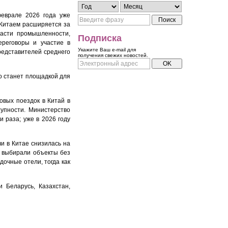
еврале 2026 года уже
и Китаем расширяется за
ласти промышленности,
Подписка
ереговоры и участие в
Укажите Ваш e-mail для
редставителей среднего
получения свежих новостей.
но станет площадкой для
овых поездок в Китай в
упности. Министерство
и раза; уже в 2026 году
и в Китае снизилась на
 выбирали объекты без
дочные отели, тогда как
 Беларусь, Казахстан,