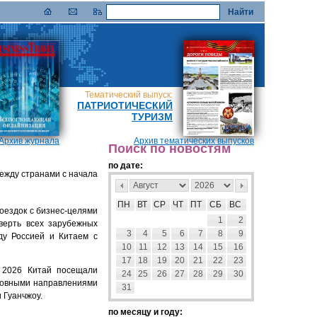
Тематический выпуск:
ПАТРИОТИЧЕСКИЙ
ТУРИЗМ
Архив журнала
Архив тематических выпусков
Поиск по новостям
по дате:
между странами с начала
ПН
ВТ
СР
ЧТ
ПТ
СБ
ВС
оездок с бизнес-целями
1
2
верть всех зарубежных
3
4
5
6
7
8
9
ду Россией и Китаем с
10
11
12
13
14
15
16
17
18
19
20
21
22
23
 2026 Китай посещали
24
25
26
27
28
29
30
сновными направлениями
31
 Гуанчжоу.
по месяцу и году: