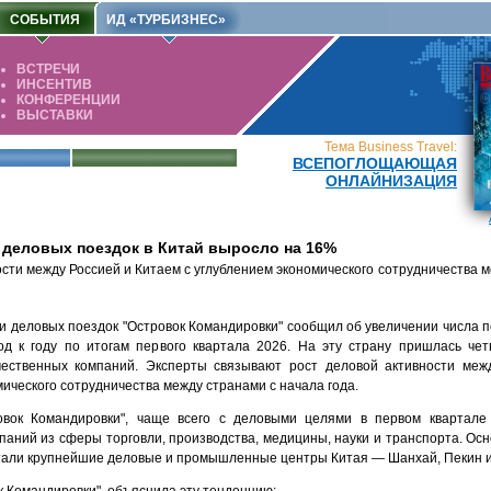
СОБЫТИЯ
ИД «ТУРБИЗНЕС»
ВСТРЕЧИ
ИНСЕНТИВ
КОНФЕРЕНЦИИ
ВЫСТАВКИ
Тема Business Travel:
ВСЕПОГЛОЩАЮЩАЯ
ОНЛАЙНИЗАЦИЯ
 деловых поездок в Китай выросло на 16%
сти между Россией и Китаем с углублением экономического сотрудничества 
и деловых поездок "Островок Командировки" сообщил об увеличении числа п
д к году по итогам первого квартала 2026. На эту страну пришлась чет
чественных компаний. Эксперты связывают рост деловой активности меж
ического сотрудничества между странами с начала года.
вок Командировки", чаще всего с деловыми целями в первом квартале
паний из сферы торговли, производства, медицины, науки и транспорта. О
тали крупнейшие деловые и промышленные центры Китая — Шанхай, Пекин и