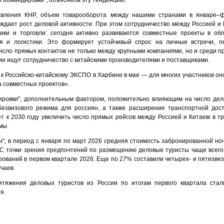
к Командировки", объяснила эту тенденцию:
авления КНР, объем товарооборота между нашими странами в январе–ф
ерждает рост деловой активности. При этом сотрудничество между Россией 
ки и торговли: сегодня активно развиваются совместные проекты в об
ия и логистики. Это формирует устойчивый спрос на личные встречи, п
исло прямых контактов не только между крупными компаниями, но и среди п
ии ищут сотрудничество с китайскими производителями и поставщиками.
 к Российско-китайскому ЭКСПО в Харбине в мае — для многих участников о
 совместных проектов».
ировки", дополнительным фактором, положительно влияющим на число дел
езвизового режима для россиян, а также расширение транспортной дост
т к 2030 году увеличить число прямых рейсов между Россией и Китаем в тр
мы.
", в период с января по март 2026 средняя стоимость забронированной ноч
. С точки зрения предпочтений по размещению
деловые туристы чаще всего
ований в первом квартале 2026. Еще по 27% составили четырех- и пятизвез
чаев.
тяжения деловых туристов из России по итогам первого квартала стали
я.