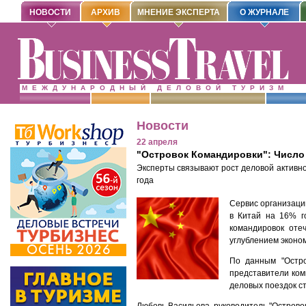
НОВОСТИ
АРХИВ
МНЕНИЕ ЭКСПЕРТА
О ЖУРНАЛЕ
МЕЖДУНАРОДНЫЙ ДЕЛОВОЙ ТУРИЗМ
Новости
22 апреля
"Островок Командировки": Число
Эксперты связывают рост деловой активно
года
Сервис организаци
в Китай на 16% го
командировок оте
углублением эконом
По данным "Остро
представители ком
деловых поездок с