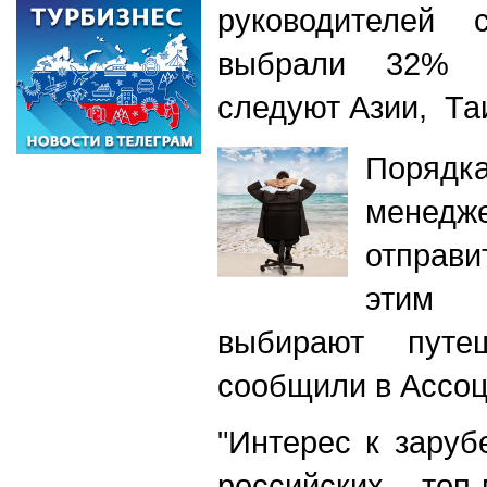
руководителей
выбрали 32% р
следуют Азии, Та
Порядка
менед
отправи
этим
выбирают путе
сообщили в Ассо
"Интерес к зару
российских топ