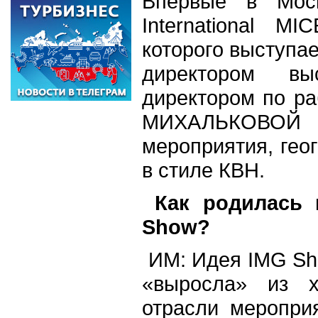
Впервые в Мос
International M
которого выступа
директором в
директором по р
МИХАЛЬКОВОЙ
мероприятия, гео
в стиле КВН.
Как
родилась
и
Show?
ИМ: Идея IMG Sho
«выросла» из х
отрасли меропри