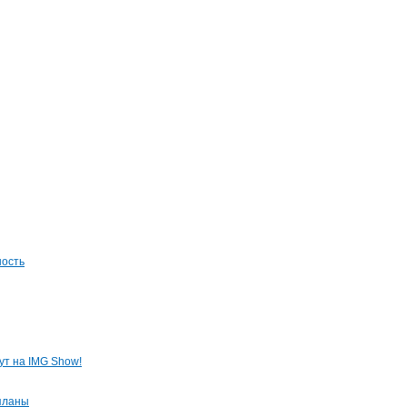
ность
ут на IMG Show!
планы