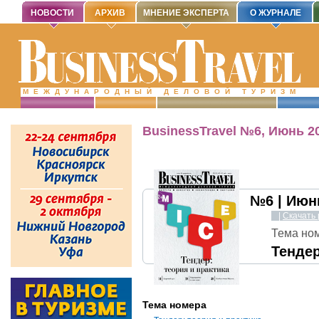
НОВОСТИ
АРХИВ
МНЕНИЕ ЭКСПЕРТА
О ЖУРНАЛЕ
МЕЖДУНАРОДНЫЙ ДЕЛОВОЙ ТУРИЗМ
BusinessTravel №6, Июнь 2
№6 | Ию
|
Скачать 
Тема но
Тендер
Тема номера