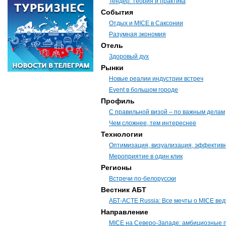
Тендер: теория и практика
События
Отдых и MICE в Саксонии
Разумная экономия
Отель
Здоровый дух
Рынки
Новые реалии индустрии встреч
Event в большом городе
Профиль
С правильной визой – по важным делам
Чем сложнее, тем интереснее
Технологии
Оптимизация, визуализация, эффектив
Мероприятие в один клик
Регионы
Встречи по-белорусски
Вестник АБТ
АБТ-ACTE Russia: Все мечты о MICE вед
Направление
MICE на Северо-Западе: амбициозные 