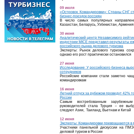
09 июля
«Островок. Командировки»: Страны СНГ с
бизнес-поездок россиян
В число самых популярных направлен
Казахстан, Беларусь, Узбекистан, Армения
30 июня
Аналитический центр Независимого рейти
индустрии MICE представил результаты е
российского рынка делового туризма
Эксперты: Рынок делового туризма сох
однако его рост практически остановился
27 июня
Исследование: У российского бизнеса выр
сотрудников
Российские компании стали заметно чаще
командировкам
16 июня
Летний отпуск за рубежом проведут 42% т
России
Самым востребованным зарубежны
руководителей стала Турция – ее выб
следуют Азии, Таиланд, Вьетнам и Китай
12 июня
Эксперты: Командировки превращаются в 
Участники панельной дискуссии на ПМЭ
деловой туризм в России