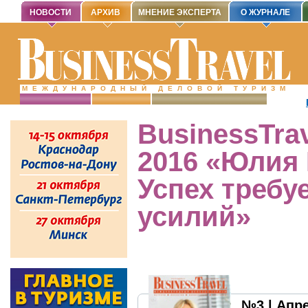
НОВОСТИ
АРХИВ
МНЕНИЕ ЭКСПЕРТА
О ЖУРНАЛЕ
МЕЖДУНАРОДНЫЙ ДЕЛОВОЙ ТУРИЗМ
BusinessTra
2016 «Юлия
Успех требу
усилий»
№3 | Апр