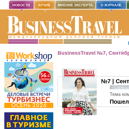
НОВОСТИ
АРХИВ
МНЕНИЕ ЭКСПЕРТА
О ЖУРНАЛЕ
МЕЖДУНАРОДНЫЙ ДЕЛОВОЙ ТУРИЗМ
BusinessTravel №7, Сентяб
№7 | Сен
|
Скачать 
Тема но
Пошел