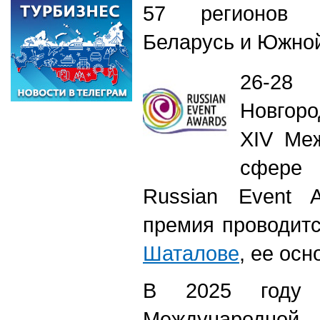
57 регионов Р
Беларусь и Южно
26-28
Новгор
ХIV Ме
сфере 
Russian Event 
премия проводит
Шаталове
, ее осн
В 2025 году 
Международной