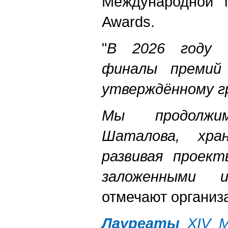
Международной 
Awards.
"
В 2026 году в
финалы премий 
утверждённому г
Мы продолжи
Шаталова, хра
развивая проек
заложенными 
отмечают организ
Лауреаты
ХIV М